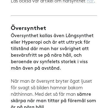
​​Läs också vår artikel om närsynthet
här
.
Översynthet
Översynthet kallas även Långsynthet
eller Hyperopi och är ett uttryck för
tillstånd där man har svårighet att
besvärsfritt se på nära håll, och
beroende av synfelets storlek i viss
mån även på avstånd.
​​När man är översynt bryter ögat ljuset
för svagt så bilden hamnar bakom
näthinnan. Med det så får man
sämre
skärpa när man tittar på föremål som
är på nära håll.