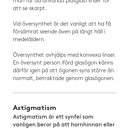
man får då använda plusglas/linser för
att se skarpt.
​​Vid översynthet är det vanligt att ha få
försämrat seende även på långt håll i
medelåldern.
​​Översynthet avhjälps med konvexa linser.
En översynt person iförd glasögon känns
därför igen på att ögonen syns större än
normalt, betraktade genom glasögonen.
Astigmatism
​​Astigmatism är ett synfel som
vanligen beror på att hornhinnan eller