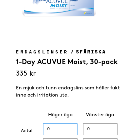
/
SFÄRISKA
ENDAGSLINSER
1-Day ACUVUE Moist, 30-pack
335
kr
En mjuk och tunn endagslins som håller fukt
inne och irritation ute.
Höger öga
Vänster öga
Antal