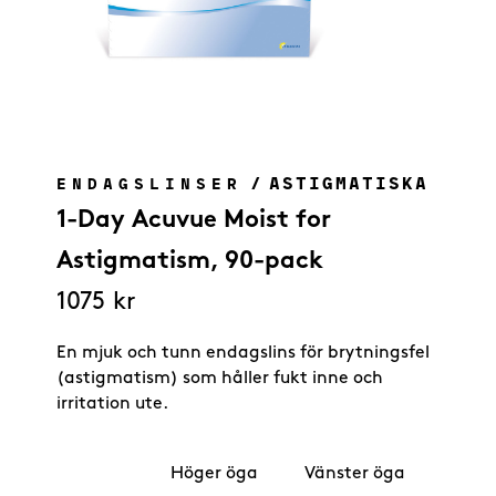
/
ASTIGMATISKA
ENDAGSLINSER
1-Day Acuvue Moist for
Astigmatism, 90-pack
1075
kr
En mjuk och tunn endagslins för brytningsfel
(astigmatism) som håller fukt inne och
irritation ute.
Höger öga
Vänster öga