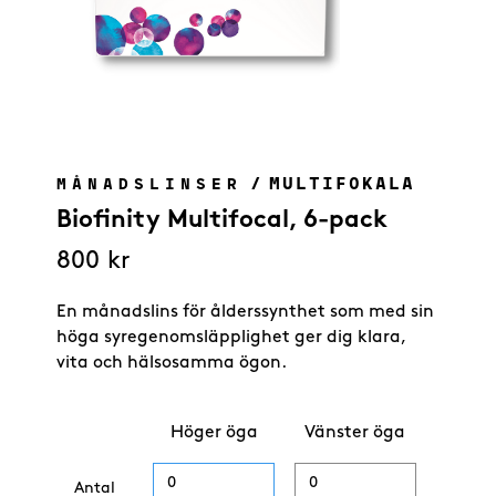
/
MULTIFOKALA
MÅNADSLINSER
Biofinity Multifocal, 6-pack
800
kr
En månadslins för ålderssynthet som med sin
höga syregenomsläpplighet ger dig klara,
vita och hälsosamma ögon.
Höger öga
Vänster öga
Antal