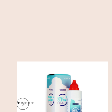
Ever Clean Plus 225 ml
/
Tillbehör
Linsvätska
255
SEK