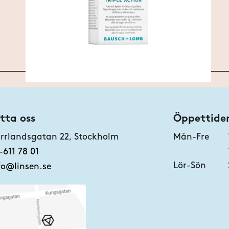
tta oss
Öppettide
rrlandsgatan 22, Stockholm
Mån-Fre
-611 78 01
Lör-Sön
fo@linsen.se