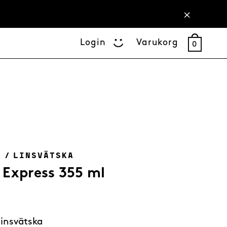
Login
Varukorg
0
R
/
LINSVÄTSKA
 Express 355 ml
linsvätska