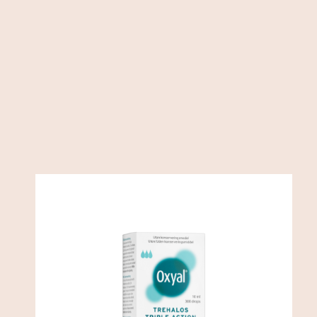
Oxyal Trehalos Triple Action
/
Ögonapotek
Ögonvård
219
SEK