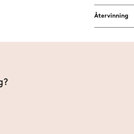
Sorbi
Endast upphämt
Amino
Återvinning
Polid
Myris
Ytterförpacknin
Hållbarhet:
6 
Konserverings
g?