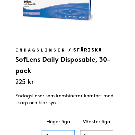
/
SFÄRISKA
ENDAGSLINSER
SofLens Daily Disposable, 30-
pack
225
kr
Endagslinser som kombinerar komfort med
skarp och klar syn.
Höger öga
Vänster öga