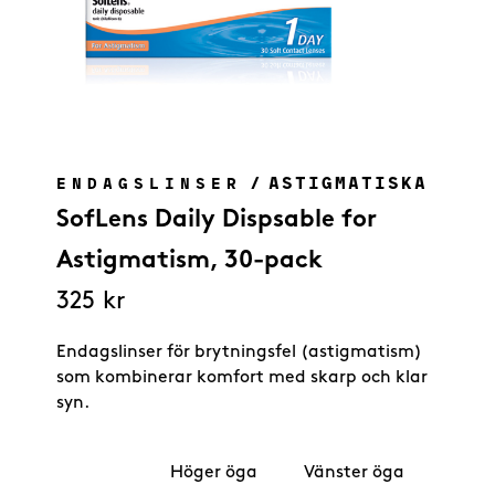
/
ASTIGMATISKA
ENDAGSLINSER
SofLens Daily Dispsable for
Astigmatism, 30-pack
325
kr
Endagslinser för brytningsfel (astigmatism)
som kombinerar komfort med skarp och klar
syn.
Höger öga
Vänster öga