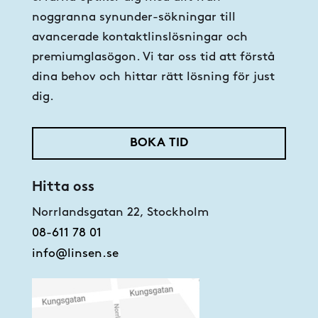
att reflektera förändringar i vår praxis. Vi
noggranna synunder-sökningar till
kommer att meddela dig om väsentliga
avancerade kontaktlinslösningar och
ändringar genom att publicera den
premiumglasögon. Vi tar oss tid att förstå
uppdaterade policyn på vår webbplats eller
dina behov och hittar rätt lösning för just
skicka en notis via e-post.
dig.
BOKA TID
Hitta oss
Norrlandsgatan 22, Stockholm
08-611 78 01
info@linsen.se