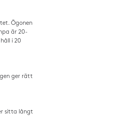
betet. Ögonen
ämpa är 20-
åll i 20
ågen ger rätt
r sitta långt