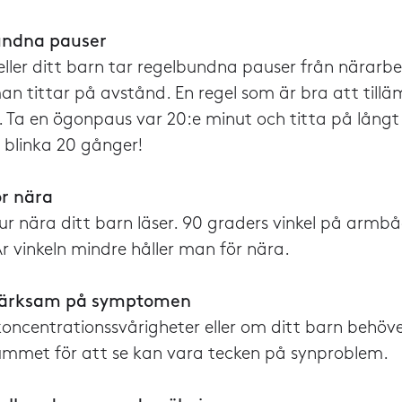
bundna pauser
u eller ditt barn tar regelbundna pauser från närar
an tittar på avstånd. En regel som är bra att till
 Ta en ögonpaus var 20:e minut och titta på långt h
 blinka 20 gånger!
ör nära
hur nära ditt barn läser. 90 graders vinkel på armb
r vinkeln mindre håller man för nära.
märksam på symptomen
oncentrationssvårigheter eller om ditt barn behöve
rummet för att se kan vara tecken på synproblem.