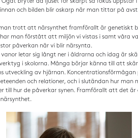
 Ögat bryter då ljuset för skarpt så fokus uppstår i
innan och bilden blir oskarp när man tittar på avs
 man trott att närsynthet framförallt är genetiskt 
har man förstått att miljön vi vistas i samt våra v
stor påverkan när vi blir närsynta.
 vanor letar sig långt ner i åldrarna och idag är skä
verktyg i skolorna. Många börjar känna till att sk
s utveckling av hjärnan. Koncentrationsförmågan
eteenden och relationer, och i slutändan hur man 
 till hur de påverkar synen. Framförallt att det är
l närsynthet.