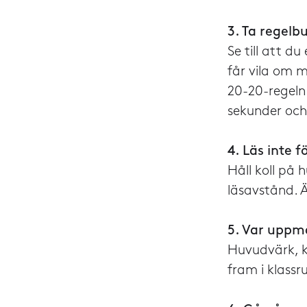
3. Ta regel
Se till att d
får vila om m
20-20-regeln.
sekunder och
4. Läs inte f
Håll koll på 
läsavstånd. Ä
5. Var upp
Huvudvärk, k
fram i klass