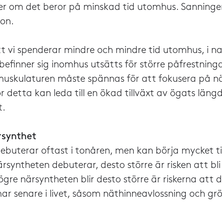
ler om det beror på minskad tid utomhus. Sanninge
on.
t vi spenderar mindre och mindre tid utomhus, i na
befinner sig inomhus utsätts för större påfrestning
uskulaturen måste spännas för att fokusera på nä
r detta kan leda till en ökad tillväxt av ögats längd 
t.
rsynthet
ebuterar oftast i tonåren, men kan börja mycket ti
ärsyntheten debuterar, desto större är risken att bl
ögre närsyntheten blir desto större är riskerna att
r senare i livet, såsom näthinneavlossning och grö