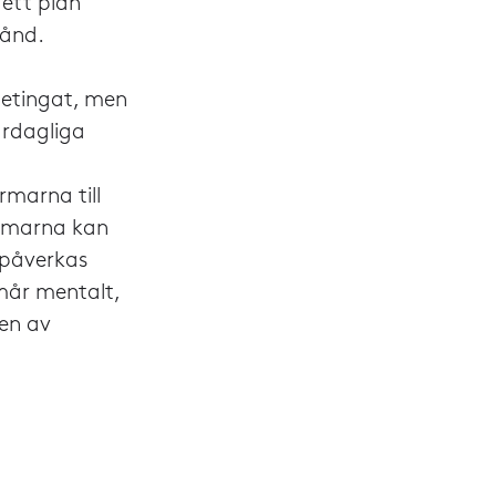
 ett plan
tånd.
betingat, men
ardagliga
rmarna till
ärmarna kan
 påverkas
mår mentalt,
 en av