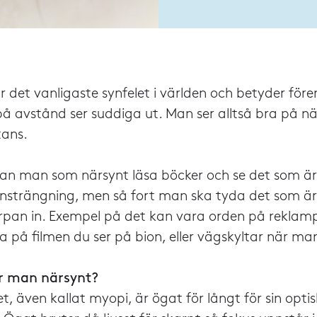
 det vanligaste synfelet i världen och betyder före
på avstånd ser suddiga ut. Man ser alltså bra på n
tans.
 kan man som närsynt läsa böcker och se det som ä
ansträngning, men så fort man ska tyda det som är
kärpan in. Exempel på det kan vara orden på reklamp
 på filmen du ser på bion, eller vägskyltar när man 
ir man närsynt?
t, även kallat myopi, är ögat för långt för sin opti