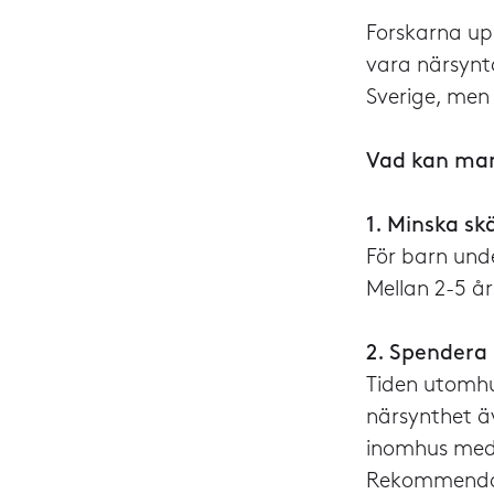
Forskarna up
vara närsynta
Sverige, men
Vad kan man 
1. Minska sk
För barn und
Mellan 2-5 
2. Spendera
Tiden utomhu
närsynthet ä
inomhus med 
Rekommendati