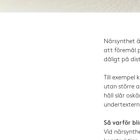
Närsynthet är
att föremål 
dåligt på dis
Till exempel
utan större 
håll slår os
undertexterna
Så varför bl
Vid närsynthe