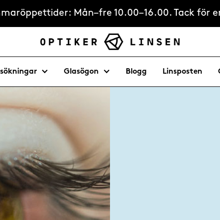
ommaröppettider: Mån–fre 10.00–16.00. Tack för er
sökningar
Glasögon
Blogg
Linsposten