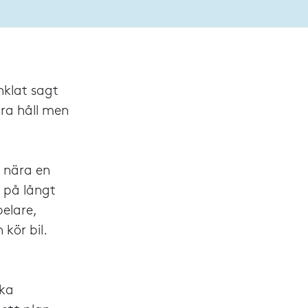
nklat sagt
ära håll men
r nära en
 på långt
elare,
kör bil.
ska