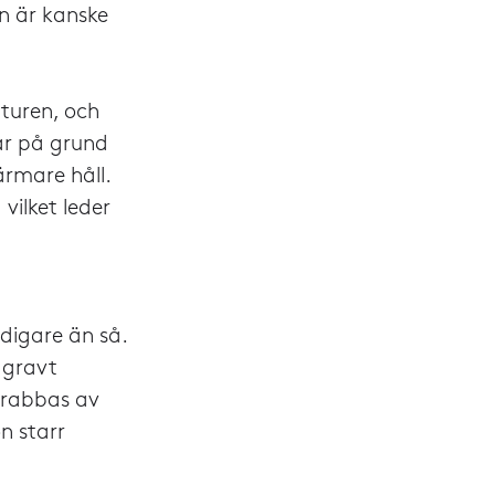
n är kanske
turen, och
ar på grund
rmare håll.
vilket leder
digare än så.
i gravt
 drabbas av
n starr