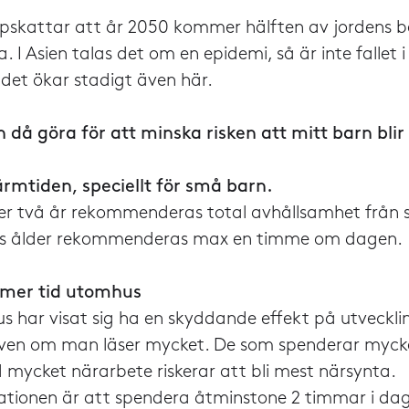
pskattar att år 2050 kommer hälften av jordens b
. I Asien talas det om en epidemi, så är inte fallet 
 det ökar stadigt även här.
då göra för att minska risken att mitt barn blir
ärmtiden, speciellt för små barn.
er två år rekommenderas total avhållsamhet från 
års ålder rekommenderas max en timme om dagen.
 mer tid utomhus
s har visat sig ha en skyddande effekt på utveckli
ven om man läser mycket. De som spenderar mycke
mycket närarbete riskerar att bli mest närsynta.
onen är att spendera åtminstone 2 timmar i dags