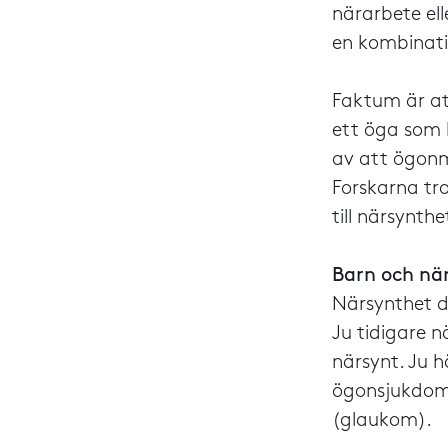
närarbete el
en kombinati
Faktum är at
ett öga som 
av att ögonm
Forskarna tro
till närsynthe
Barn och nä
Närsynthet d
Ju tidigare n
närsynt. Ju h
ögonsjukdoma
(glaukom).