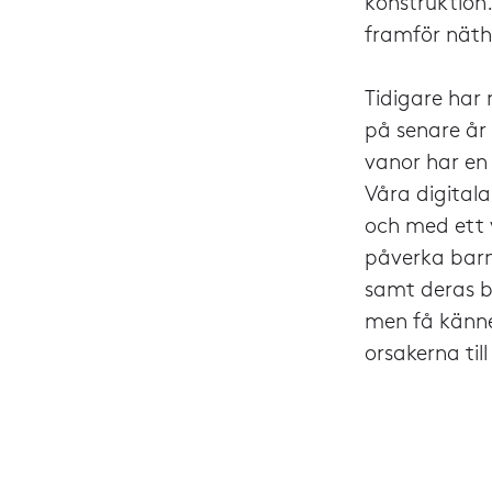
konstruktion.
framför näth
Tidigare har
på senare år 
vanor har en 
Våra digitala
och med ett 
påverka barn
samt deras b
men få känner
orsakerna til