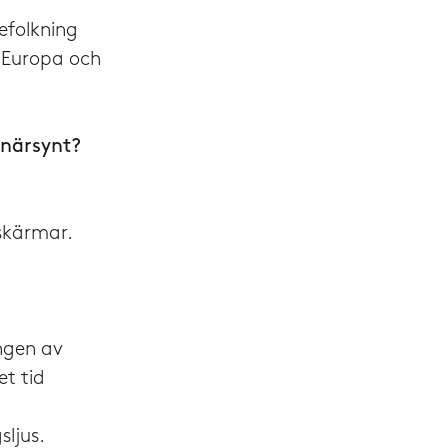
efolkning
i Europa och
 närsynt?
skärmar.
ngen av
t tid
ljus.